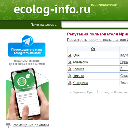
Поиск на форуме:
Репутация пользователя Ири
Посмотреть профиль пользователя 
От
Када
Юля
Прои
Апельсин
Вопр
Ксения
Спис
Никита
Техн
Катерина
1
« Первая
← Пред.
След. →
Последняя
Размещение рекламы