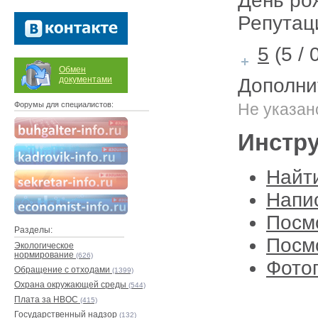
День ро
Репутац
5
(5 / 
Обмен
документами
Дополни
Форумы для специалистов:
Не указан
Инстр
Найт
Напи
Посм
Разделы:
Посмо
Экологическое
нормирование
(626)
Фото
Обращение с отходами
(1399)
Охрана окружающей среды
(544)
Плата за НВОС
(415)
Государственный надзор
(132)