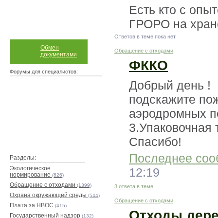
Есть кто с опы
ГРОРО на хран
Ответов в теме пока нет
Обмен
Обращение с отходами
документами
ФККО
Форумы для специалистов:
Добрый день !
подскажите пож
аэродромных п
3.Упаковочная 
Спасибо!
Последнее соо
Разделы:
Экологическое
12:19
нормирование
(626)
Обращение с отходами
(1399)
3 ответа в теме
Охрана окружающей среды
(544)
Обращение с отходами
Плата за НВОС
(415)
Отходы дере
Государственный надзор
(132)