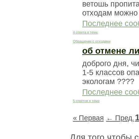
ветошь пропита
отходам можно 
Последнее соо
4 ответа в теме
Обращение с отходами
об отмене л
доброго дня, ч
1-5 классов оп
экологам ????
Последнее соо
5 ответов в теме
« Первая
← Пред.
Для того чтобы 