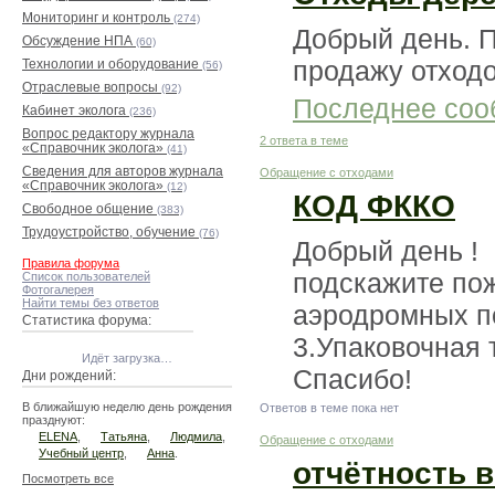
Мониторинг и контроль
(274)
Добрый день. П
Обсуждение НПА
(60)
продажу отходо
Технологии и оборудование
(56)
Отраслевые вопросы
(92)
Последнее соо
Кабинет эколога
(236)
Вопрос редактору журнала
2 ответа в теме
«Справочник эколога»
(41)
Сведения для авторов журнала
Обращение с отходами
«Справочник эколога»
(12)
КОД ФККО
Свободное общение
(383)
Трудоустройство, обучение
(76)
Добрый день !
Правила форума
подскажите пож
Список пользователей
Фотогалерея
Найти темы без ответов
аэродромных п
Статистика форума:
3.Упаковочная 
Идёт загрузка…
Спасибо!
Дни рождений:
В ближайшую неделю день рождения
Ответов в теме пока нет
празднуют:
ELENA
,
Татьяна
,
Людмила
,
Обращение с отходами
Учебный центр
,
Анна
.
отчётность 
Посмотреть все