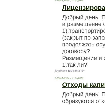
Обращение с отходами
Лицензирова
Добрый день. П
и размещение о
1),транспортир
(закрыт по зап
продолжать осу
договору?
Размещение и с
1,так ли?
Ответов в теме пока нет
Обращение с отходами
Отходы капи
Добрый день! П
образуются отх