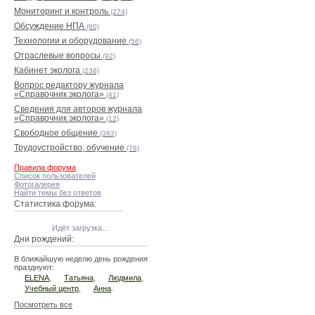
Мониторинг и контроль
(274)
Обсуждение НПА
(60)
Технологии и оборудование
(56)
Отраслевые вопросы
(92)
Кабинет эколога
(236)
Вопрос редактору журнала
«Справочник эколога»
(41)
Сведения для авторов журнала
«Справочник эколога»
(12)
Свободное общение
(383)
Трудоустройство, обучение
(76)
Правила форума
Список пользователей
Фотогалерея
Найти темы без ответов
Статистика форума:
Идёт загрузка…
Дни рождений:
В ближайшую неделю день рождения
празднуют:
ELENA
,
Татьяна
,
Людмила
,
Учебный центр
,
Анна
.
Посмотреть все