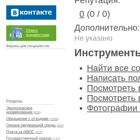
Репутация:
0
(0 / 0)
Дополнительно:
Обмен
документами
Не указано
Форумы для специалистов:
Инструмент
Найти все с
Написать по
Посмотреть 
Посмотреть 
Разделы:
Фотографии 
Экологическое
нормирование
(626)
Обращение с отходами
(1399)
Охрана окружающей среды
(544)
Плата за НВОС
(415)
Государственный надзор
(132)