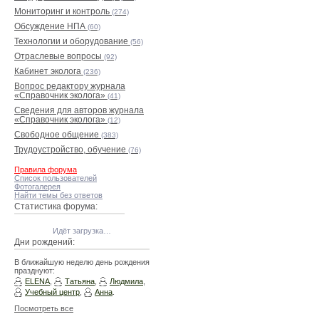
Мониторинг и контроль
(274)
Обсуждение НПА
(60)
Технологии и оборудование
(56)
Отраслевые вопросы
(92)
Кабинет эколога
(236)
Вопрос редактору журнала
«Справочник эколога»
(41)
Сведения для авторов журнала
«Справочник эколога»
(12)
Свободное общение
(383)
Трудоустройство, обучение
(76)
Правила форума
Список пользователей
Фотогалерея
Найти темы без ответов
Статистика форума:
Идёт загрузка…
Дни рождений:
В ближайшую неделю день рождения
празднуют:
ELENA
,
Татьяна
,
Людмила
,
Учебный центр
,
Анна
.
Посмотреть все