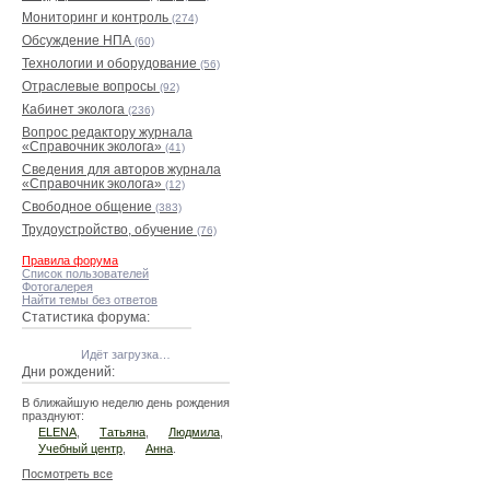
Мониторинг и контроль
(274)
Обсуждение НПА
(60)
Технологии и оборудование
(56)
Отраслевые вопросы
(92)
Кабинет эколога
(236)
Вопрос редактору журнала
«Справочник эколога»
(41)
Сведения для авторов журнала
«Справочник эколога»
(12)
Свободное общение
(383)
Трудоустройство, обучение
(76)
Правила форума
Список пользователей
Фотогалерея
Найти темы без ответов
Статистика форума:
Идёт загрузка…
Дни рождений:
В ближайшую неделю день рождения
празднуют:
ELENA
,
Татьяна
,
Людмила
,
Учебный центр
,
Анна
.
Посмотреть все