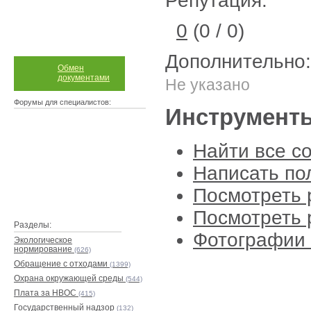
Репутация:
0
(0 / 0)
Дополнительно:
Обмен
документами
Не указано
Форумы для специалистов:
Инструмент
Найти все с
Написать по
Посмотреть 
Посмотреть 
Разделы:
Фотографии 
Экологическое
нормирование
(626)
Обращение с отходами
(1399)
Охрана окружающей среды
(544)
Плата за НВОС
(415)
Государственный надзор
(132)