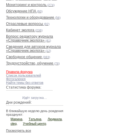
Мониторинг и контроль
(274)
Обсуждение НПА
(60)
Технологии и оборудование
(56)
Отраслевые вопросы
(92)
Кабинет эколога
(236)
Вопрос редактору журнала
«Справочник эколога»
(41)
Сведения для авторов журнала
«Справочник эколога»
(12)
Свободное общение
(383)
Трудоустройство, обучение
(76)
Правила форума
Список пользователей
Фотогалерея
Найти темы без ответов
Статистика форума:
Идёт загрузка…
Дни рождений:
В ближайшую неделю день рождения
празднуют:
Марина
,
Татьяна
,
Людмила
,
oleg
,
Учебный центр
.
Посмотреть все