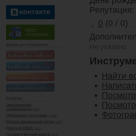
День рожд
Репутация:
0
(0 / 0)
Обмен
документами
Дополнител
Форумы для специалистов:
Не указано
Инструм
Найти в
Написат
Посмотр
Разделы:
Посмотр
Экологическое
нормирование
(626)
Фотогра
Обращение с отходами
(1399)
Охрана окружающей среды
(544)
Плата за НВОС
(415)
Государственный надзор
(132)