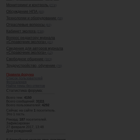
Мониторинг и контроль
(274)
Обсуждение НПА
(60)
Технологии и оборудование
(56)
Отраслевые вопросы
(92)
Кабинет эколога
(236)
Вопрос редактору журнала
«Справочник эколога»
(41)
Сведения для авторов журнала
«Справочник эколога»
(12)
Свободное общение
(383)
Трудоустройство, обучение
(76)
Правила форума
Список пользователей
Фотогалерея
Найти темы без ответов
Статистика форума:
Всего тем:
4150
Всего сообщений:
31111
Всего пользователей:
4292
Сейчас на сайте
1
посетитель.
Это 1 гость.
Рекорд:
187
посетителей.
Зафиксирован
27 февраля 2017, 13:48
Дни рождений:
В ближайшую неделю день рождения