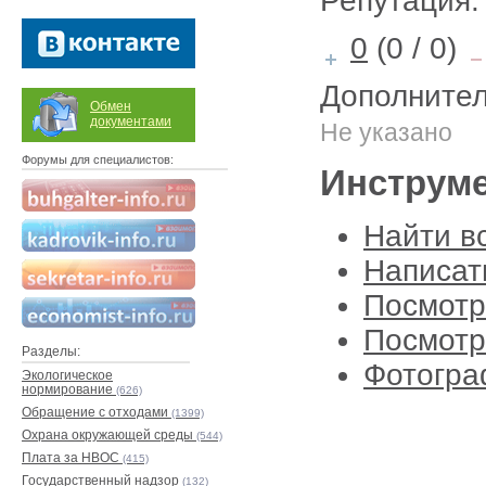
Репутация:
0
(0 / 0)
Дополнител
Обмен
документами
Не указано
Форумы для специалистов:
Инструм
Найти в
Написат
Посмотр
Посмотр
Разделы:
Фотогра
Экологическое
нормирование
(626)
Обращение с отходами
(1399)
Охрана окружающей среды
(544)
Плата за НВОС
(415)
Государственный надзор
(132)