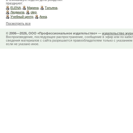
празднуют:
ELENA
,
Марина
,
Татьяна
,
Людмила
,
oleg
,
Учебный центр
,
Анна
.
Посмотреть все
© 2006—2026, ООО «Профессиональное издательство» —
издательство жур
Воспроизведение, последующее распространение, сообщение в эфир или по кабел
сведения материалов с сайта разрешается правообладателем только с указанием 
если не указано иное.