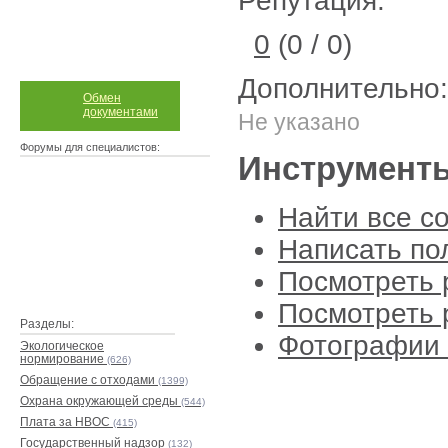
Репутация:
0
(0 / 0)
Дополнительно:
Обмен
документами
Не указано
Форумы для специалистов:
Инструмент
Найти все с
Написать по
Посмотреть 
Посмотреть 
Разделы:
Фотографии 
Экологическое
нормирование
(626)
Обращение с отходами
(1399)
Охрана окружающей среды
(544)
Плата за НВОС
(415)
Государственный надзор
(132)