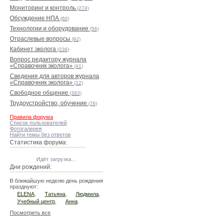
Мониторинг и контроль
(274)
Обсуждение НПА
(60)
Технологии и оборудование
(56)
Отраслевые вопросы
(92)
Кабинет эколога
(236)
Вопрос редактору журнала
«Справочник эколога»
(41)
Сведения для авторов журнала
«Справочник эколога»
(12)
Свободное общение
(383)
Трудоустройство, обучение
(76)
Правила форума
Список пользователей
Фотогалерея
Найти темы без ответов
Статистика форума:
Идёт загрузка…
Дни рождений:
В ближайшую неделю день рождения
празднуют:
ELENA
,
Татьяна
,
Людмила
,
Учебный центр
,
Анна
.
Посмотреть все