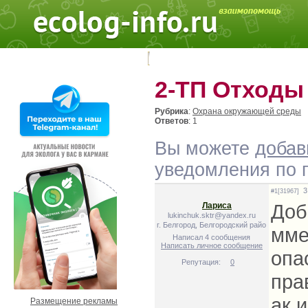
Поиск на форуме:
2-ТП Отходы
Рубрика
:
Охрана окружающей среды
Ответов
: 1
Вы можете
добав
уведомления по п
3 
#1[31967]
Доб
Лариса
lukinchuk.sktr@yandex.ru
г. Белгород, Белгородский райо
мме
Написал 4 сообщения
Написать личное сообщение
опа
Репутация:
0
пра
ак 
Размещение рекламы