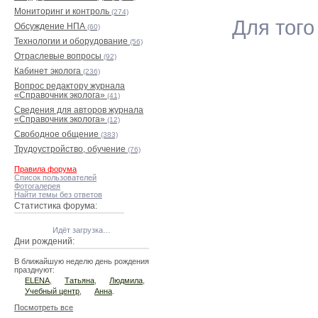
Мониторинг и контроль
(274)
Для того
Обсуждение НПА
(60)
Технологии и оборудование
(56)
Отраслевые вопросы
(92)
Кабинет эколога
(236)
Вопрос редактору журнала
«Справочник эколога»
(41)
Сведения для авторов журнала
«Справочник эколога»
(12)
Свободное общение
(383)
Трудоустройство, обучение
(76)
Правила форума
Список пользователей
Фотогалерея
Найти темы без ответов
Статистика форума:
Идёт загрузка…
Дни рождений:
В ближайшую неделю день рождения
празднуют:
ELENA
,
Татьяна
,
Людмила
,
Учебный центр
,
Анна
.
Посмотреть все