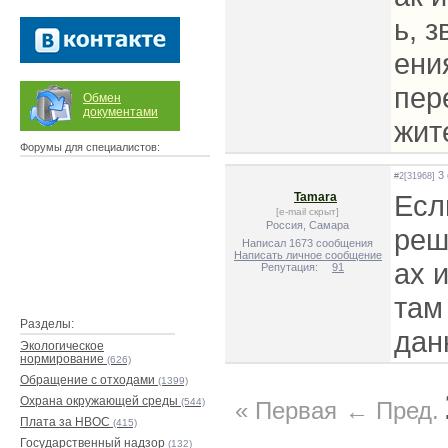
ь, 
ени
пер
Обмен
документами
жит
Форумы для специалистов:
3 
#2[31968]
Есл
Tamara
[e-mail скрыт]
Россия, Самара
реш
Написал 1673 сообщения
Написать личное сообщение
ах 
Репутация:
91
там
Разделы:
дан
Экологическое
нормирование
(626)
Обращение с отходами
(1399)
Охрана окружающей среды
(544)
« Первая
← Пред.
Плата за НВОС
(415)
Государственный надзор
(132)