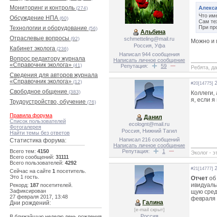
Мониторинг и контроль
Алекса
(274)
Что им
Обсуждение НПА
(60)
Сам те
При пр
Технологии и оборудование
(56)
Альбина
Отраслевые вопросы
(92)
schmetteling@mail.ru
Можно и 
Россия, Уфа
Кабинет эколога
(236)
Написал 944 сообщения
Вопрос редактору журнала
Написать личное сообщение
«Справочник эколога»
(41)
Репутация:
59
Ребята, д
Сведения для авторов журнала
«Справочник эколога»
(12)
2
#20[14775]
Свободное общение
(383)
Коллеги,
я, если я
Трудоустройство, обучение
(76)
Правила форума
Данил
Список пользователей
ecolognt@mail.ru
Фотогалерея
Россия, Нижний Тагил
Найти темы без ответов
Написал 216 сообщений
Статистика форума:
Написать личное сообщение
Всего тем:
4150
Репутация:
1
Эколог - э
Всего сообщений:
31111
Всего пользователей:
4292
2
#21[14777]
Сейчас на сайте
1
посетитель.
Это 1 гость.
Отчет
об
ивидуаль
Рекорд:
187
посетителей.
Зафиксирован
щую среду
27 февраля 2017, 13:48
февраля 
Галина
Дни рождений:
[e-mail скрыт]
Россия
В ближайшую неделю день рождения