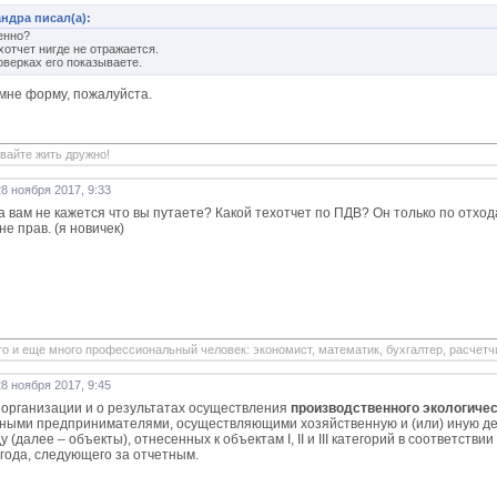
ндра писал(а):
енно?
хотчет нигде не отражается.
оверках его показываете.
мне форму, пожалуйста.
авайте жить дружно!
8 ноября 2017, 9:33
 а вам не кажется что вы путаете? Какой техотчет по ПДВ? Он только по отход
 не прав. (я новичек)
то и еще много профессиональный человек: экономист, математик, бухгалтер, расчетчик
8 ноября 2017, 9:45
 организации и о результатах осуществления
производственного экологичес
ными предпринимателями, осуществляющими хозяйственную и (или) иную дея
 (далее – объекты), отнесенных к объектам I, II и III категорий в соответст
года, следующего за отчетным.