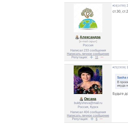
2
#24[14780]
ст.30, с
Александра
[e-mail скрыт]
Россия
Написал 233 сообщения
Написать личное сообщение
Репутация:
11
1
#25[23039]
Sasha 
В прое
икуда н
Будьте д
Оксана
buldysheva@mail.ru
Россия, Курск
Написал 404 сообщения
Написать личное сообщение
Репутация:
6