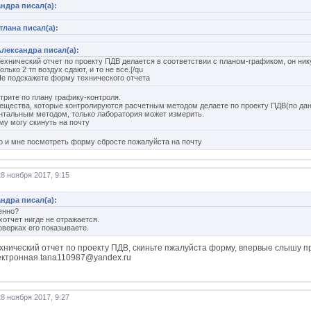
ндра писал(а):
тлана писал(а):
лександра писал(а):
ехнический отчет по проекту ПДВ делается в соответствии с планом-графиком, он ник
олько 2 тп воздух сдают, и то не все.[/qu
е подскажете форму технического отчета
трите по плану графику-контроля.
вещества, которые контролируются расчетным методом делаете по проекту ПДВ(по дан
нтальным методом, только лаборатория может измерить.
му могу скинуть на почту
о и мне посмотреть форму сбросте пожалуйста на почту
8 ноября 2017, 9:15
ндра писал(а):
енно?
хотчет нигде не отражается.
оверках его показываете.
ехнический отчет по проекту ПДВ, скиньте пжалуйста форму, впервые слышу пр
ектронная tana110987@yandex.ru
8 ноября 2017, 9:27