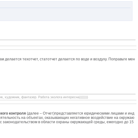
ам делается техотчет, статотчет делается по воде и воздуху. Поправьте мен
, художник, фантазер. Работа эколога интересна)))))))
кого контроля
(далее – Отчет)представляется юридическими лицами и инд
тельность на объектах, оказывающих негативное воздействие на окружаю
вии с законодательством в области охраны окружающей среды, ежегодно до 15