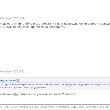
8 ноября 2017, 9:46
е пдв есть план-график, в соответствии с ним, на предприятии должен провод
 он никуда не сдается. Хранится на предприятии.
8 ноября 2017, 9:52
ндра писал(а):
кте пдв есть план-график, в соответствии с ним, на предприятии должен проводиться к
е сдается. Хранится на предприятии.
 основании(документе) мы должны его вести? спасибо
то и еще много профессиональный человек: экономист, математик, бухгалтер, расчетчик