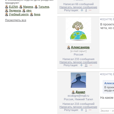
празднуют:
Написал 66 сообщений
ELENA
,
Марина
,
Татьяна
,
Написать личное сообщение
Репутация:
4
Людмила
,
oleg
,
Учебный центр
,
Анна
.
2
#22[14778]
Посмотреть все
В проект
чета, но
Александра
[e-mail скрыт]
Россия
Написал 233 сообщения
Написать личное сообщение
Репутация:
11
2
#23[14779]
Алекса
В прое
икуда н
Данил
ecolognt@mail.ru
На каком
Россия, Нижний Тагил
Написал 216 сообщений
Написать личное сообщение
Репутация:
1
Эколог - э