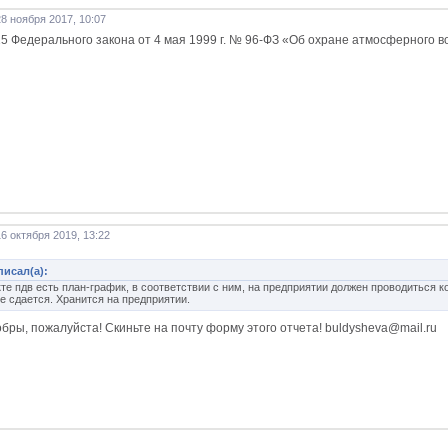
8 ноября 2017, 10:07
т.25 Федерального закона от 4 мая 1999 г. № 96-ФЗ «Об охране атмосферного в
6 октября 2019, 13:22
писал(а):
кте пдв есть план-график, в соответствии с ним, на предприятии должен проводиться к
е сдается. Хранится на предприятии.
обры, пожалуйста! Скиньте на почту форму этого отчета! buldysheva@mail.ru