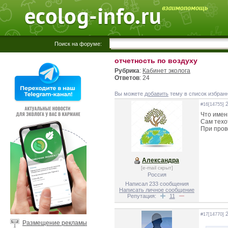
Поиск на форуме:
отчетность по воздуху
Рубрика
:
Кабинет эколога
Ответов
: 24
Вы можете
добавить
тему в список избран
2
#16[14755]
Что имен
Сам техо
При пров
Александра
[e-mail скрыт]
Россия
Написал 233 сообщения
Написать личное сообщение
Репутация:
11
2
#17[14770]
Размещение рекламы