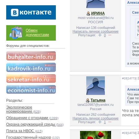
Алекса
Све
ИРИНА
most-vodokanal@list.ru
РОССИЯ
А
Т
Написал 136 сообщений
Обмен
Т
Написать личное сообщение
документами
Н
Репутация:
0
Смо
Форумы для специалистов:
Те 
уме
Фор
а можн
2
#18[14773]
Алекса
Что им
Сам те
Татьяна
Разделы:
При пр
tana110987@yandex.ru
Экологическое
Россия
Что за т
нормирование
(626)
Написал 262 сообщения
почта эл
Обращение с отходами
(1399)
Написать личное сообщение
Репутация:
1
Охрана окружающей среды
(544)
Плата за НВОС
(415)
2
#19[14774]
Государственный надзор
(132)