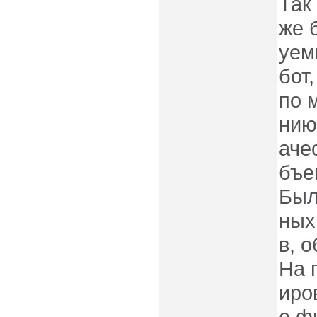
Так
же 
уем
бот
по 
нию
аче
бъе
Был
ных
в, 
На 
иро
е ф