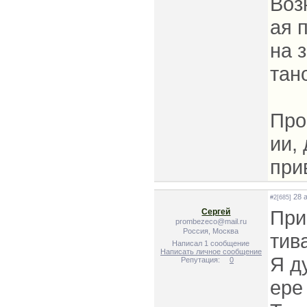
Воз
ая 
на 
тан
Про
ии,
при
28 а
#2[685]
При
Сергей
prombezeco@mail.ru
Россия, Москва
тив
Написал 1 сообщение
Написать личное сообщение
Я д
Репутация:
0
ере