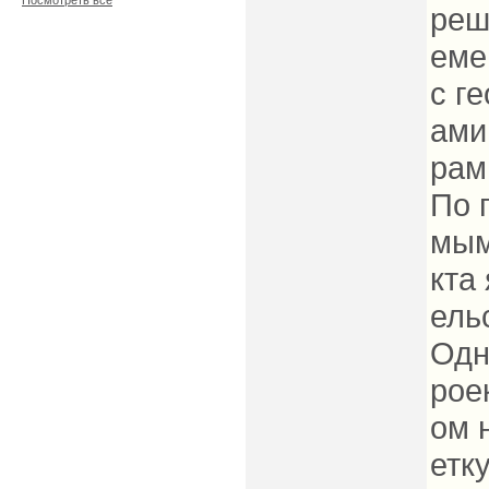
Посмотреть все
реш
еме
с г
ами
рам
По 
мым
кта
ель
Одн
рое
ом 
етк