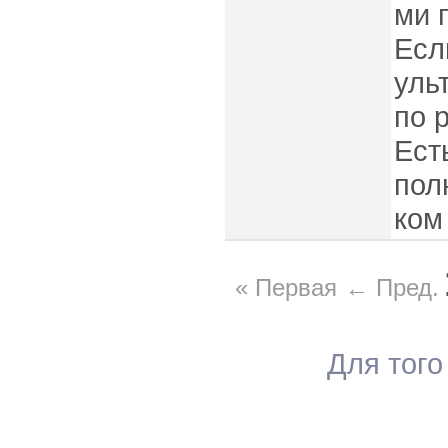
ми 
Есл
уль
по 
Ест
пол
ком
« Первая
← Пред.
Для того