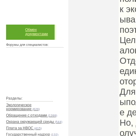
к э
ыва
поэ
Обмен
документами
Цел
Форумы для специалистов:
ало
Отд
еди
ото
Для
Разделы:
ыпо
Экологическое
нормирование
е д
(626)
Обращение с отходами
(1399)
Но,
Охрана окружающей среды
(544)
Плата за НВОС
(415)
олу
Государственный надзор
(132)