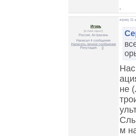
31 а
#3[688]
Игорь
Се
[e-mail скрыт]
Россия, Астрахань
Написал 4 сообщения
вс
Написать личное сообщение
Репутация:
0
ор
Нас
аци
не 
тро
уль
Слы
м н