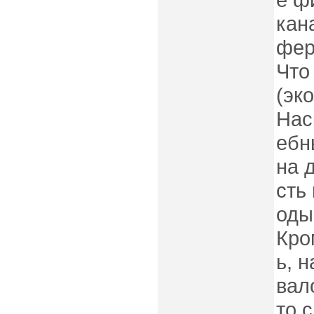
кан
фер
Что
(эк
Нас
ебн
на 
сть
оды
Кро
ь, 
вал
то 