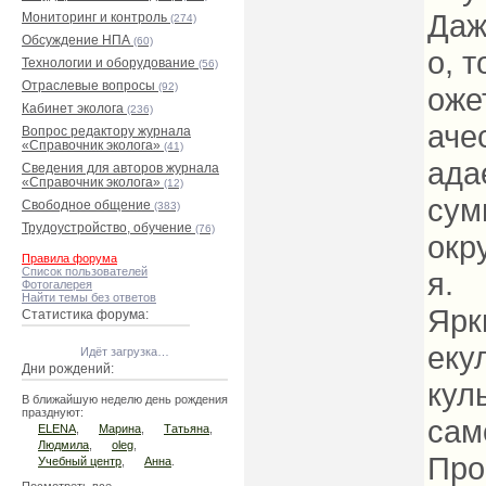
Даж
Мониторинг и контроль
(274)
Обсуждение НПА
(60)
о, 
Технологии и оборудование
(56)
Отраслевые вопросы
(92)
оже
Кабинет эколога
(236)
аче
Вопрос редактору журнала
«Справочник эколога»
(41)
ада
Сведения для авторов журнала
«Справочник эколога»
(12)
сум
Свободное общение
(383)
Трудоустройство, обучение
(76)
окр
Правила форума
Список пользователей
я.
Фотогалерея
Найти темы без ответов
Ярк
Статистика форума:
еку
Идёт загрузка…
Дни рождений:
кул
В ближайшую неделю день рождения
празднуют:
сам
ELENA
,
Марина
,
Татьяна
,
Людмила
,
oleg
,
Про
Учебный центр
,
Анна
.