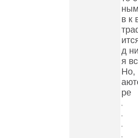
ным
в к
тра
итс
д н
я в
Но,
ают
ре