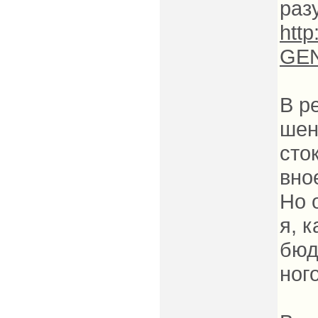
раз
htt
GEN
В р
шен
сто
вно
Но 
я, 
бюд
ног