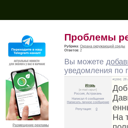
Поиск на форуме:
Проблемы ре
Рубрика
:
Охрана окружающей среды
Ответов
: 2
Вы можете
добав
уведомления по п
28 а
#1[684]
Доб
Игорь
[e-mail скрыт]
Россия, Астрахань
Дав
Написал 4 сообщения
Написать личное сообщение
енн
Репутация:
0
На 
пол
Размещение рекламы