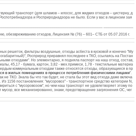
вующий транспорт (для шламов – илосос, для жидких отходов – цистерну, д
у Роспотребнадзора и Росприроднадзора не было. Если у вас в лицензии зая
________________________________________________ ______________
, обезвреживанию отходов, Лицензия № (76) – 601– СТБ от 05.07.2016 г.
ных решеток, фильтры воздушные, отходы асбеста в кусковой и конечно "Му
габаритный)", Росприрод приравнял последнее к ТКО, ссылаясь на Постан
ными отходами". Но элементарно, я подняла паспорт на наш отход, состав,
, 45,17 - бумага, картон, 3,82 - мех.примеси, 1,78 - текстильные материа
 "К твердым коммунальным отходам также относятся отходы, образующиеся в пр
ся в жилых помещениях в процессе потребления физическими лицами
".
 не ТКО. Знала бы что так будет, не стала бы этот вид отхода даже включа
.. Из 1156 постановления: "мусоровоз" - транспортное средство категории N,
мириться с "мусоровозом", но чем наш транспорт не удовлетворяет этому по
т мусор, все механизированно, знаки, предотвращение загрязнения ОС, чег