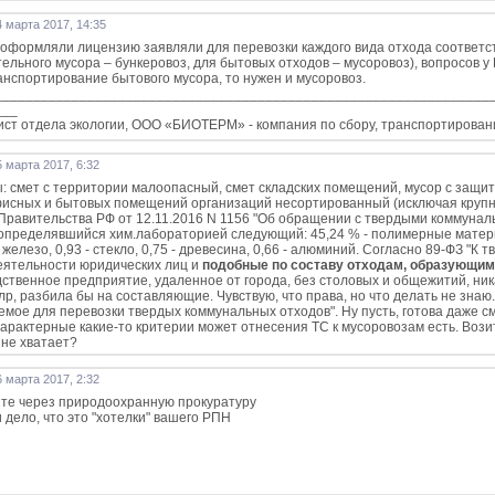
 марта 2017, 14:35
 оформляли лицензию заявляли для перевозки каждого вида отхода соответст
тельного мусора – бункеровоз, для бытовых отходов – мусоровоз), вопросов 
анспортирование бытового мусора, то нужен и мусоровоз.
_________________________________________________________________
___
ст отдела экологии, ООО «БИОТЕРМ» - компания по сбору, транспортированию
 марта 2017, 6:32
: смет с территории малоопасный, смет складских помещений, мусор с защит
фисных и бытовых помещений организаций несортированный (исключая крупно
Правительства РФ от 12.11.2016 N 1156 "Об обращении с твердыми коммуналь
определявшийся хим.лабораторией следующий: 45,24 % - полимерные материалы
- железо, 0,93 - стекло, 0,75 - древесина, 0,66 - алюминий. Согласно 89-ФЗ
еятельности юридических лиц и
подобные по составу отходам, образующим
ственное предприятие, удаленное от города, без столовых и общежитий, никак
лр, разбила бы на составляющие. Чувствую, что права, но что делать не знаю
емое для перевозки твердых коммунальных отходов". Ну пусть, готова даже с
арактерные какие-то критерии может отнесения ТС к мусоровозам есть. Вози
 не хватает?
 марта 2017, 2:32
те через природоохранную прокуратуру
и дело, что это "хотелки" вашего РПН