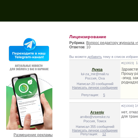
Поиск на форуме:
Лицензирование
Рубрика
:
Вопрос редактору журнала «
Ответов
: 10
Вы можете
добавить
тему в список избран
14
#1[10023]
Здравству
Луиза
Прошу ра
lui-za_mir@mail.ru
-эпид. з
Россия, Оха
роднадзо
Написал 20 сообщений
Написать личное сообщение
Репутация:
5
14
#2[10040]
нет, отк
Arseniy
для тран
arvibo@vtomske.ru
Россия, Томск
Написал 355 сообщений
Написать личное сообщение
Репутация:
12
Размещение рекламы