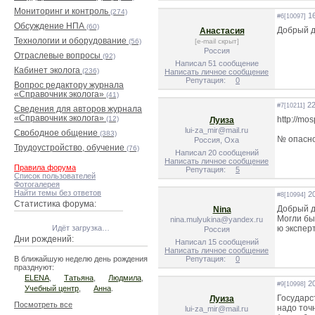
Мониторинг и контроль
(274)
16
#6[10097]
Обсуждение НПА
(60)
Добрый д
Анастасия
Технологии и оборудование
(56)
[e-mail скрыт]
Россия
Отраслевые вопросы
(92)
Написал 51 сообщение
Кабинет эколога
(236)
Написать личное сообщение
Репутация:
0
Вопрос редактору журнала
«Справочник эколога»
(41)
22
#7[10211]
Сведения для авторов журнала
«Справочник эколога»
(12)
http://mo
Луиза
lui-za_mir@mail.ru
Свободное общение
(383)
№ опасно
Россия, Оха
Трудоустройство, обучение
(76)
Написал 20 сообщений
Написать личное сообщение
Правила форума
Репутация:
5
Список пользователей
Фотогалерея
Найти темы без ответов
20
#8[10994]
Статистика форума:
Добрый д
Nina
Могли бы
nina.mulyukina@yandex.ru
Идёт загрузка…
ю экспер
Россия
Дни рождений:
Написал 15 сообщений
Написать личное сообщение
В ближайшую неделю день рождения
Репутация:
0
празднуют:
ELENA
,
Татьяна
,
Людмила
,
20
#9[10998]
Учебный центр
,
Анна
.
Государс
Луиза
Посмотреть все
надо точ
lui-za_mir@mail.ru