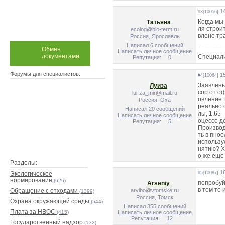
14
#3[10056]
Когда мы
Татьяна
ля строи
ecolog@bio-term.ru
влено тр
Россия, Ярославль
_______
Написал 6 сообщений
Обмен
_______
Написать личное сообщение
документами
Специали
Репутация:
0
Форумы для специалистов:
15
#4[10064]
Заявлены
Луиза
сор от о
lui-za_mir@mail.ru
овление 
Россия, Оха
реально 
Написал 20 сообщений
лы, 1,65 
Написать личное сообщение
оцессе д
Репутация:
5
Производ
ть в пноо
использу
нятию? Х
о же еще
Разделы:
16
Экологическое
#5[10087]
нормирование
(626)
попробуй
Arseniy
в том то 
Обращение с отходами
arvibo@vtomske.ru
(1399)
Россия, Томск
Охрана окружающей среды
(544)
Написал 355 сообщений
Плата за НВОС
(415)
Написать личное сообщение
Репутация:
12
Государственный надзор
(132)