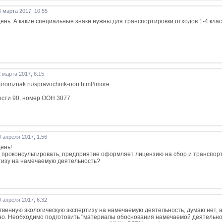
 марта 2017, 10:55
ень. А какие специальные знаки нужны для транспортировки отходов 1-4 кла
 марта 2017, 6:15
spromznak.ru/spravochnik-oon.html#more
сти 90, номер ООН 3077
 апреля 2017, 1:56
ень!
 проконсультировать, предприятие оформляет лицензию на сбор и транспорти
тизу на намечаемую деятельность?
 апреля 2017, 6:32
твенную экологическую экспертизу на намечаемую деятельность, думаю нет, а
но. Необходимо подготовить "материалы обоснования намечаемой деятельност