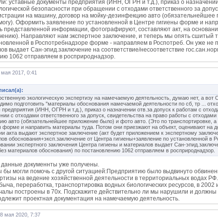
ыли: уставные документы предприятия (ИНН, ОГРН и т.д.), приказ о назначени
ологической безопасности при обращении с отходами ответственного за допус
гистрации на машину, договор на мойку-дезинфекцию авто (обязательнейшее п
смогу). Оформить заявление по установленной в Центре гигиены форме и нап
ь представленной информации, фотографируют, составляют акт, на основани
чению). Направляют нам экспертное заключение, и теперь мы опять сшитый 
ановленной в Роспотребнадзоре форме - направляем в Роспотреб. Он уже не п
ов выдает Сан-эпид.заключение на соответствие/несоответствие гос.сан.нор
ию 1062 отправляем в росприроднадзор.
 мая 2017, 0:41
писал(а):
рственную экологическую экспертизу на намечаемую деятельность, думаю нет, а вот С
димо подготовить "материалы обоснования намечаемой деятельности по сб, тр ... отх
 предприятия (ИНН, ОГРН и т.д.), приказ о назначении отв.за допуск к работам с отх
нии с отходами ответственного за допуск, свидетельства на право работы с отходами 
ию авто (обязательнейшее приложение было) и фото авто. (Это по транспортировке, а
ы форме и направить материалы туда. Потом они приезжают на объект, оценивают на 
ии акта выдают экспертное заключение (акт будет приложением к экспертному заключ
лов обоснования+эксп.заключение от Центра гигиены+заявление по установленной в Ро
овании экспертного заключения Центра гигиены и материалов выдает Сан-эпид.заключе
 без материалов обоснования) по постановлению 1062 отправляем в росприроднадзор.
 данные докуменнты уже получены.
 бы могли помочь с другой ситуацией:Предприятию было выдвинуто обвинени
ертизы на ведение хозяйственной деятельности в территориальных водах РФ.(Ф
обыча, переработка, транспортировка водных биологических ресурсов, в 2002 
чалы построены в 70х. Подскажите действительно ли мы нарушили и должны име
одлежит проектная документация на намечаемую деятельность.
8 мая 2020, 7:37