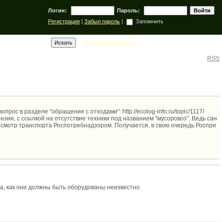
Логин:
Пароль:
Регистрация
|
Забыл пароль
|
Запомнить
Расширенный поиск
RSS
ос в разделе "обращение с отходами": http://ecolog-info.ru/topic/1117/
ии, с ссылкой на отсутствие техники под названием "мусоровоз". Ведь сан
осмотр транспорта Роспотребнадзором. Получается, в свою очередь Роспри
, как они должны быть оборудованы неизвестно.