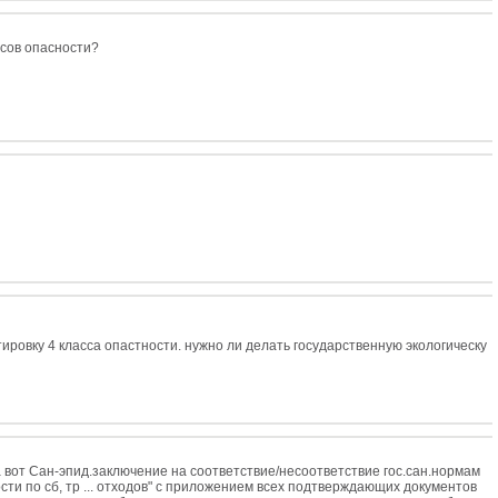
ссов опасности?
ровку 4 класса опастности. нужно ли делать государственную экологическу
 вот Сан-эпид.заключение на соответствие/несоответствие гос.сан.нормам
и по сб, тр ... отходов" с приложением всех подтверждающих документов