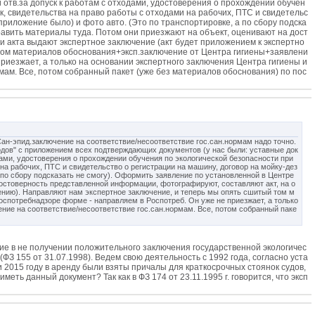
и отв.за допуск к работам с отходами, удостоверения о прохождении обучен
к, свидетельства на право работы с отходами на рабочих, ПТС и свидетельс
риложение было) и фото авто. (Это по транспортировке, а по сбору подска
равить материалы туда. Потом они приезжают на объект, оценивают на дост
и акта выдают экспертное заключение (акт будет приложением к экспертно
том материалов обоснования+эксп.заключение от Центра гигиены+заявлени
риезжает, а только на основании экспертного заключения Центра гигиены и
мам. Все, потом собранный пакет (уже без материалов обоснования) по пос
ан-эпид.заключение на соответствие/несоответствие гос.сан.нормам надо точно.
одов" с приложением всех подтверждающих документов (у нас были: уставные док
одами, удостоверения о прохождении обучения по экологической безопасности при
на рабочих, ПТС и свидетельство о регистрации на машину, договор на мойку-дез
 по сбору подсказать не смогу). Оформить заявление по установленной в Центре
достоверность представленной информации, фотографируют, составляют акт, на о
ению). Направляют нам экспертное заключение, и теперь мы опять сшитый том м
спотребнадзоре форме - направляем в Роспотреб. Он уже не приезжает, а только
ние на соответствие/несоответствие гос.сан.нормам. Все, потом собранный паке
е в не получении положительного заключения государственной экологичес
З 155 от 31.07.1998). Ведем свою деятельность с 1992 года, согласно уста
и 2015 году в аренду были взяты причалы для краткосрочных стоянок судов,
ть данный документ? Так как в ФЗ 174 от 23.11.1995 г. говорится, что эксп