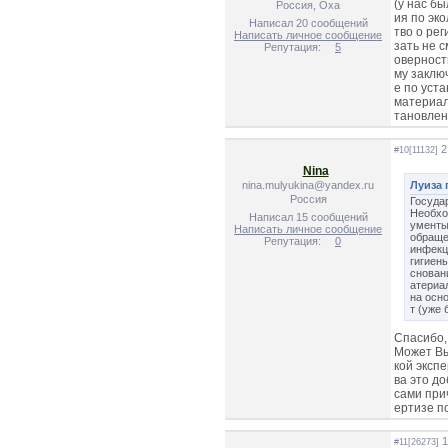
(у нас б
Россия, Оха
ия по эк
Написал 20 сообщений
тво о ре
Написать личное сообщение
зать не 
Репутация:
5
оверност
му заклю
е по уст
материал
тановлен
2
#10[11132]
Nina
nina.mulyukina@yandex.ru
Луиза 
Россия
Госуда
Необхо
Написал 15 сообщений
ументы
Написать личное сообщение
обраще
Репутация:
0
инфекц
гигиен
снован
атериа
на осн
т (уже
Спасибо,
Может Вы
кой эксп
ва это д
сами при
ертизе п
1
#11[26273]