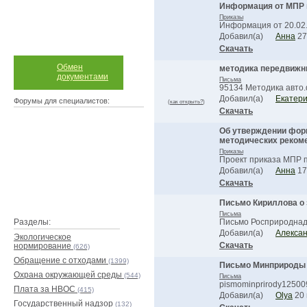
Информация от МПР 
Приказы
Информация от 20.02.
Добавил(а)
Анна
27
Скачать
Обмен
методика передвиж
документами
Письма
95134 Методика авто.d
Добавил(а)
Екатер
Форумы для специалистов:
(
как открыть?
)
Скачать
Об утверждении форм
методических реком
Приказы
Проект приказа МПР п
Добавил(а)
Анна
17
Скачать
Письмо Кириллова о 
Письма
Разделы:
Письмо Росприроднад…
Добавил(а)
Алекса
Экологическое
Скачать
нормирование
(626)
Обращение с отходами
(1399)
Письмо Минприроды
Охрана окружающей среды
(544)
Письма
pismominprirody125009
Плата за НВОС
(415)
Добавил(а)
Olya
20 
Государственный надзор
(132)