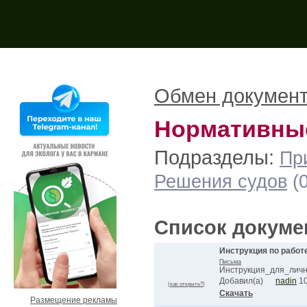
Поиск на форуме:
Обмен докумен
Нормативны
Подразделы:
Пр
Решения судов
(0
Список докуме
Инструкция по работе
Письма
Инструкция_для_личн…
Добавил(а)
nadin
10
(
как открыть?
)
Скачать
Размещение рекламы