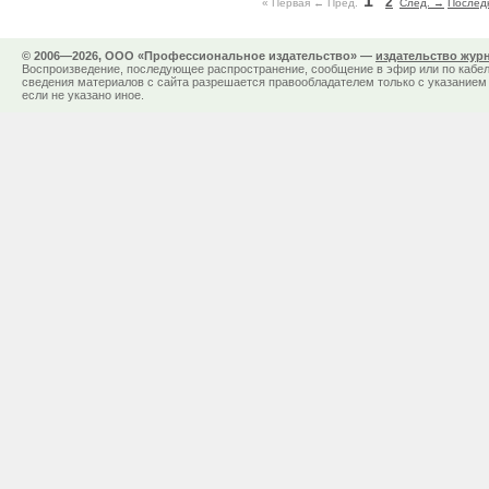
1
2
« Первая
← Пред.
След. →
Последн
© 2006—2026, ООО «Профессиональное издательство» —
издательство жур
Воспроизведение, последующее распространение, сообщение в эфир или по кабел
сведения материалов с сайта разрешается правообладателем только с указанием 
если не указано иное.