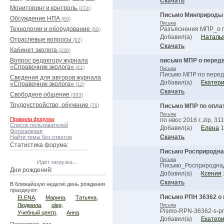
Скачать
Мониторинг и контроль
(274)
Письмо Минприроды 
Обсуждение НПА
(60)
Письма
Технологии и оборудование
Разъяснения МПР_о пр
(56)
Добавил(а)
Наталь
Отраслевые вопросы
(92)
Скачать
Кабинет эколога
(236)
Вопрос редактору журнала
письмо МПР о перед
«Справочник эколога»
(41)
Письма
Письмо МПР по передв
Сведения для авторов журнала
Добавил(а)
Екатер
«Справочник эколога»
(12)
Скачать
Свободное общение
(383)
Трудоустройство, обучение
(76)
Письмо МПР по оплат
Письма
Правила форума
по нвос 2016 г..zip, 31
Список пользователей
Добавил(а)
Елена
1
Фотогалерея
Скачать
Найти темы без ответов
Статистика форума:
Письмо Росприроднад
Письма
Идёт загрузка…
Письмо_Росприроднад…
Дни рождений:
Добавил(а)
Ксения
Скачать
В ближайшую неделю день рождения
празднуют:
Письмо РПН 36362 о 
ELENA
,
Марина
,
Татьяна
,
Людмила
,
oleg
,
Письма
Pismo-RPN-36362-s-prez
Учебный центр
,
Анна
.
Добавил(а)
Екатер