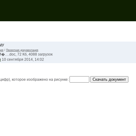
МУ
ция
/
Проектная документация
�….doc, 72 Кб, 4088 загрузок
я
10 сентября 2014, 14:02
 цифр), которое изображено на рисунке: