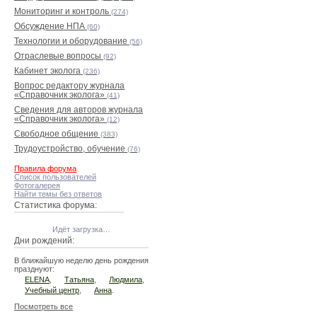
Мониторинг и контроль
(274)
Обсуждение НПА
(60)
Технологии и оборудование
(56)
Отраслевые вопросы
(92)
Кабинет эколога
(236)
Вопрос редактору журнала
«Справочник эколога»
(41)
Сведения для авторов журнала
«Справочник эколога»
(12)
Свободное общение
(383)
Трудоустройство, обучение
(76)
Правила форума
Список пользователей
Фотогалерея
Найти темы без ответов
Статистика форума:
Идёт загрузка…
Дни рождений:
В ближайшую неделю день рождения
празднуют:
ELENA
,
Татьяна
,
Людмила
,
Учебный центр
,
Анна
.
Посмотреть все