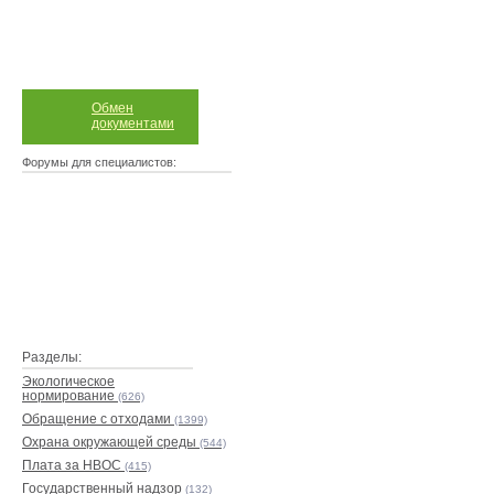
Обмен
документами
Форумы для специалистов:
Разделы:
Экологическое
нормирование
(626)
Обращение с отходами
(1399)
Охрана окружающей среды
(544)
Плата за НВОС
(415)
Государственный надзор
(132)