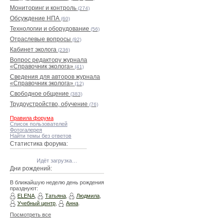
Мониторинг и контроль
(274)
Обсуждение НПА
(60)
Технологии и оборудование
(56)
Отраслевые вопросы
(92)
Кабинет эколога
(236)
Вопрос редактору журнала
«Справочник эколога»
(41)
Сведения для авторов журнала
«Справочник эколога»
(12)
Свободное общение
(383)
Трудоустройство, обучение
(76)
Правила форума
Список пользователей
Фотогалерея
Найти темы без ответов
Статистика форума:
Идёт загрузка…
Дни рождений:
В ближайшую неделю день рождения
празднуют:
ELENA
,
Татьяна
,
Людмила
,
Учебный центр
,
Анна
.
Посмотреть все