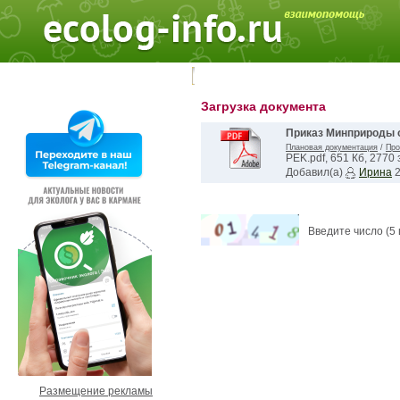
Поиск на форуме:
Загрузка документа
Приказ Минприроды о
Плановая документация
/
Про
PEK.pdf, 651 Кб, 2770 
Добавил(а)
Ирина
2
Введите число (5
Размещение рекламы