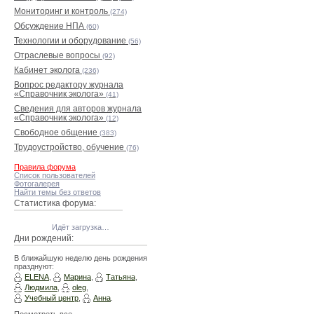
Мониторинг и контроль
(274)
Обсуждение НПА
(60)
Технологии и оборудование
(56)
Отраслевые вопросы
(92)
Кабинет эколога
(236)
Вопрос редактору журнала
«Справочник эколога»
(41)
Сведения для авторов журнала
«Справочник эколога»
(12)
Свободное общение
(383)
Трудоустройство, обучение
(76)
Правила форума
Список пользователей
Фотогалерея
Найти темы без ответов
Статистика форума:
Идёт загрузка…
Дни рождений:
В ближайшую неделю день рождения
празднуют:
ELENA
,
Марина
,
Татьяна
,
Людмила
,
oleg
,
Учебный центр
,
Анна
.