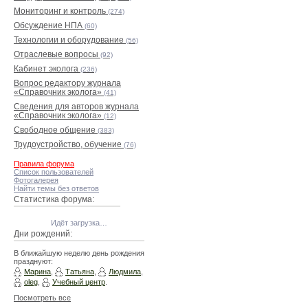
Мониторинг и контроль
(274)
Обсуждение НПА
(60)
Технологии и оборудование
(56)
Отраслевые вопросы
(92)
Кабинет эколога
(236)
Вопрос редактору журнала
«Справочник эколога»
(41)
Сведения для авторов журнала
«Справочник эколога»
(12)
Свободное общение
(383)
Трудоустройство, обучение
(76)
Правила форума
Список пользователей
Фотогалерея
Найти темы без ответов
Статистика форума:
Идёт загрузка…
Дни рождений:
В ближайшую неделю день рождения
празднуют:
Марина
,
Татьяна
,
Людмила
,
oleg
,
Учебный центр
.
Посмотреть все