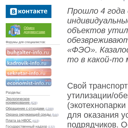
Прошло 4 года 
индивидуальны
объектов утил
Обмен
документами
обезвреживают 
Форумы для специалистов:
«ФЭО». Казалос
то в какой-то
Свой транспорт
Разделы:
утилизации/обе
Экологическое
(экотехнопарки
нормирование
(626)
Обращение с отходами
(1399)
для оказания у
Охрана окружающей среды
(544)
Плата за НВОС
(415)
подрядчиков. 
Государственный надзор
(132)