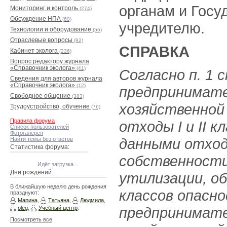
органам и Госу
Мониторинг и контроль
(274)
Обсуждение НПА
(60)
учредителю.
Технологии и оборудование
(56)
Отраслевые вопросы
(92)
СПРАВКА
Кабинет эколога
(236)
Вопрос редактору журнала
«Справочник эколога»
(41)
Согласно п. 1 
Сведения для авторов журнала
«Справочник эколога»
(12)
предпринимате
Свободное общение
(383)
хозяйственной
Трудоустройство, обучение
(76)
Правила форума
отходы
I
и
II
кл
Список пользователей
Фотогалерея
данными отход
Найти темы без ответов
Статистика форума:
собственности
Идёт загрузка…
Дни рождений:
утилизации, о
В ближайшую неделю день рождения
классов опасно
празднуют:
Марина
,
Татьяна
,
Людмила
,
предпринимате
oleg
,
Учебный центр
.
Посмотреть все