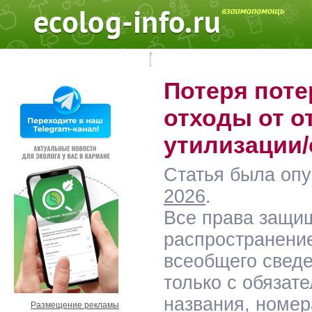
Поиск на форуме:
Потеря поте
отходы от о
утилизации
Статья была оп
2026
.
Все права защи
распространение
всеобщего сведе
только с обязат
названия, номер
Размещение рекламы